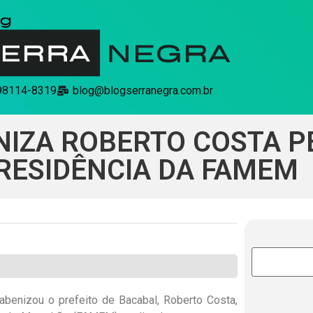
 98114-8319
blog@blogserranegra.com.br
IZA ROBERTO COSTA P
RESIDÊNCIA DA FAMEM
benizou o prefeito de Bacabal, Roberto Costa,