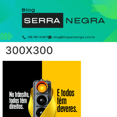
(98) 98114-8319
blog@blogserranegra.com.br
300X300