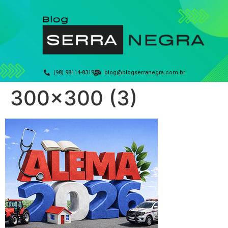
(98) 98114-8319
blog@blogserranegra.com.br
300×300 (3)