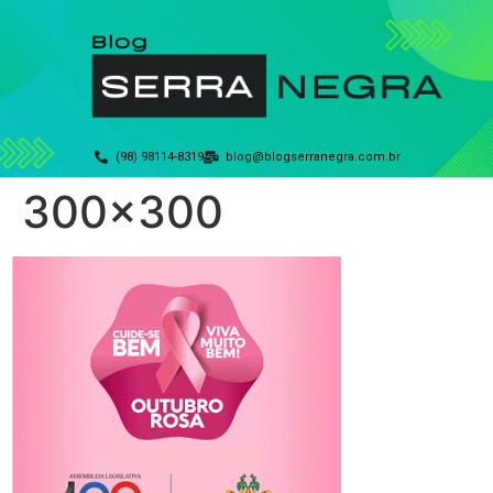
(98) 98114-8319
blog@blogserranegra.com.br
300×300