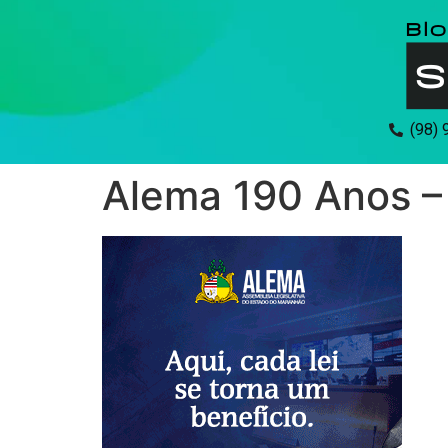
(98)
Alema 190 Anos –