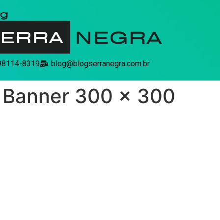
 98114-8319
blog@blogserranegra.com.br
 Banner 300 x 300