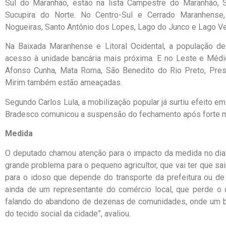
Sul do Maranhão, estão na lista Campestre do Maranhão, S
Sucupira do Norte. No Centro-Sul e Cerrado Maranhense
Nogueiras, Santo Antônio dos Lopes, Lago do Junco e Lago Ve
Na Baixada Maranhense e Litoral Ocidental, a população d
acesso à unidade bancária mais próxima. E no Leste e Médio
Afonso Cunha, Mata Roma, São Benedito do Rio Preto, Presi
Mirim também estão ameaçadas.
Segundo Carlos Lula, a mobilização popular já surtiu efeito 
Bradesco comunicou a suspensão do fechamento após forte mob
Medida
O deputado chamou atenção para o impacto da medida no dia 
grande problema para o pequeno agricultor, que vai ter que s
para o idoso que depende do transporte da prefeitura ou d
ainda de um representante do comércio local, que perde o 
falando do abandono de dezenas de comunidades, onde um ba
do tecido social da cidade”, avaliou.