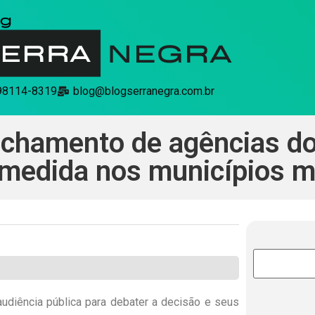
 98114-8319
blog@blogserranegra.com.br
echamento de agências d
a medida nos municípios 
udiência pública para debater a decisão e seus