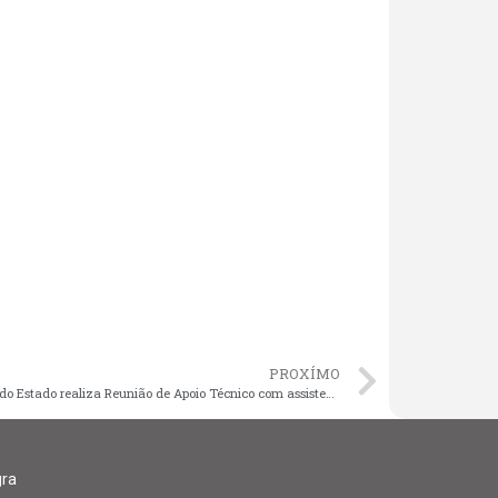
PROXÍMO
Governo do Estado realiza Reunião de Apoio Técnico com assistentes sociais da regional de Imperatriz
gra