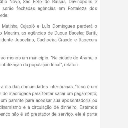
ítio Novo, São Félix de Balsas, Davinópolis e
, serão fechadas agências em Fortaleza dos
rde.
e Matinha, Cajapió e Luís Domingues perderá o
 Mearim, as agências de Duque Bacelar, Buriti,
dente Juscelino, Cachoeira Grande e Itapecuru
em ao menos um município. “Na cidade de Arame, o
ilização da população local”, relatou.
a dia das comunidades interioranas. “Isso é um
air de madrugada para tentar sacar um pagamento;
e um parente para acessar sua aposentadoria ou
dinamismo e a circulação de dinheiro. Estamos
nco não é só prestador de serviço, ele é parte