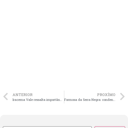
ANTERIOR
PROXÍMO
Iracema Vale ressalta importância da liderança feminina na Fetaema durante recondução de Angela Silva
Formosa da Serra Negra: condenado por estupro de vulnerável, Cirineu recorrerá em liberdade após liminar do STJ