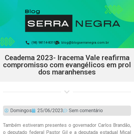
(98) 98114-8319
blog@blogserranegra.com.br
Ceadema 2023- Iracema Vale reafirma
compromisso com evangélicos em prol
dos maranhenses
Domingos
25/06/2023
Sem comentário
Também estiveram presentes o governador Carlos Brandão,
o deputado federal Pastor Gil e a deputada estadual Mical