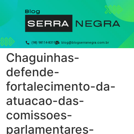
(98) 98114-8319
blog@blogserranegra.com.br
Chaguinhas-
defende-
fortalecimento-da-
atuacao-das-
comissoes-
parlamentares-