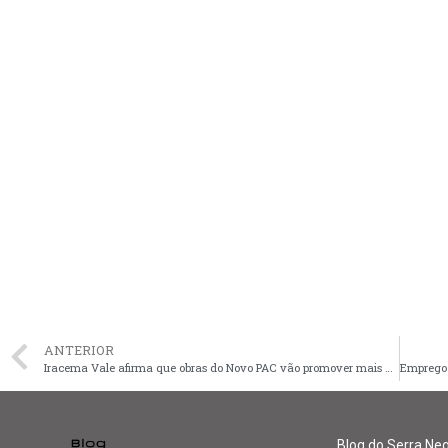
ANTERIOR
Iracema Vale afirma que obras do Novo PAC vão promover mais qualidade de vida à população
Blog do Serra Ne