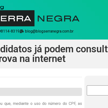
 98114-8319
blog@blogserranegra.com.br
idatos já podem consulta
rova na internet
rmou que, mediante o uso do número do CPF, as