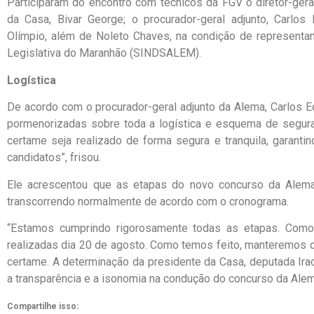
Participaram do encontro com técnicos da FGV o diretor-gera
da Casa, Bivar George; o procurador-geral adjunto, Carlos 
Olímpio, além de Noleto Chaves, na condição de representa
Legislativa do Maranhão (SINDSALEM).
Logística
De acordo com o procurador-geral adjunto da Alema, Carlos 
pormenorizadas sobre toda a logística e esquema de seguran
certame seja realizado de forma segura e tranquila, garan
candidatos”, frisou.
Ele acrescentou que as etapas do novo concurso da Alema
transcorrendo normalmente de acordo com o cronograma.
“Estamos cumprindo rigorosamente todas as etapas. Como p
realizadas dia 20 de agosto. Como temos feito, manteremos
certame. A determinação da presidente da Casa, deputada I
a transparência e a isonomia na condução do concurso da Alem
Compartilhe isso: