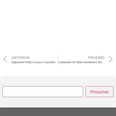
ANTERIOR
PROXÍMO
Deputado Pedro Lucas e Geraldo Junior buscam na CAEMA benefícios para Pinheiro
Comissão de Meio Ambiente discute qualidade do ar na região metropolitana de São Luís
Pesquisar