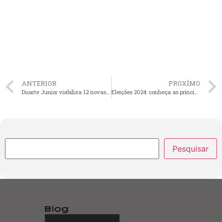
ANTERIOR
PROXÍMO
Duarte Junior viabiliza 12 novas viaturas para a Guarda Municipal de São Luís
Eleições 2024: conheça as principais datas e prazos das disputas municipais
Pesquisar