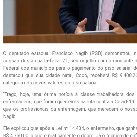
O deputado estadual Francisco Nagib (PSB) demonstrou, na
sessão desta quarta-feira, 21, seu orgulho com o montante
Federal aos municípios para o pagamento do piso salarial 
destacou que sua cidade natal, Codó, receberá R$ 9.408.2
categoria nos novos valores do piso salarial.
“Trago, hoje, uma ótima notícia à classe trabalhadora dos
enfermagens, que foram guerreiros na luta contra a Covid-19
que os profissionais da enfermagem, que merecem o nosso 
Nagib.
Ele explicou que após a Lei nº 14.434, o enfermeiro, que gan
R$ 4.750,00, o que é praticamente o dobro. Já o técnico de e