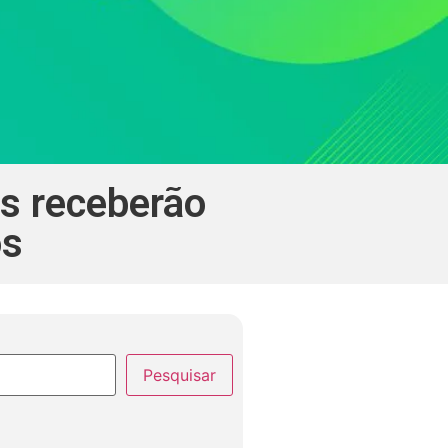
os receberão
os
Pesquisar