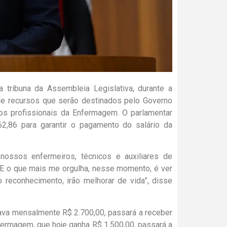
 tribuna da Assembleia Legislativa, durante a
 de recursos que serão destinados pelo Governo
dos profissionais da Enfermagem. O parlamentar
62,86 para garantir o pagamento do salário da
 nossos enfermeiros, técnicos e auxiliares de
. E o que mais me orgulha, nesse momento, é ver
reconhecimento, irão melhorar de vida”, disse
hava mensalmente R$ 2.700,00, passará a receber
nfermagem, que hoje ganha R$ 1.500,00, passará a