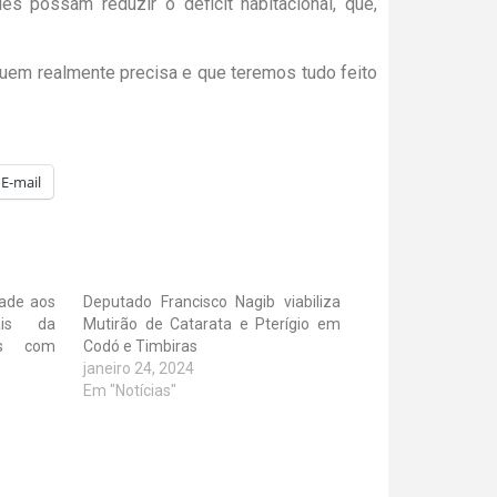
s possam reduzir o déficit habitacional, que,
quem realmente precisa e que teremos tudo feito
E-mail
dade aos
Deputado Francisco Nagib viabiliza
ais da
Mutirão de Catarata e Pterígio em
os com
Codó e Timbiras
janeiro 24, 2024
Em "Notícias"