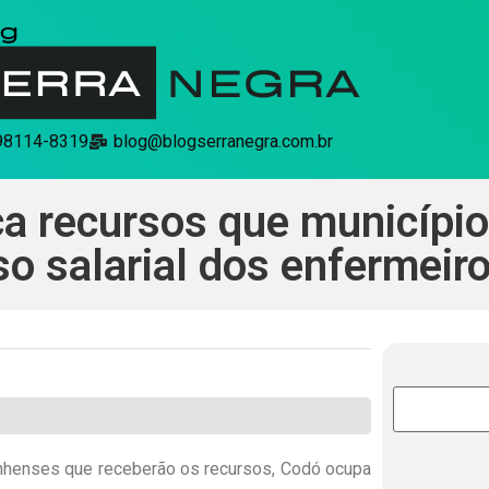
 98114-8319
blog@blogserranegra.com.br
ca recursos que municípi
so salarial dos enfermeir
anhenses que receberão os recursos, Codó ocupa