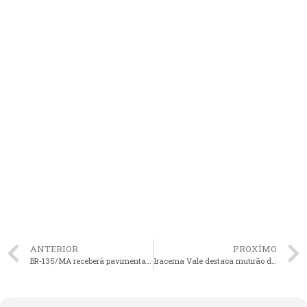
ANTERIOR
PROXÍMO
BR-135/MA receberá pavimentação por whitetopping
Iracema Vale destaca mutirão de cirurgias oftalmológicas em Barreirinhas