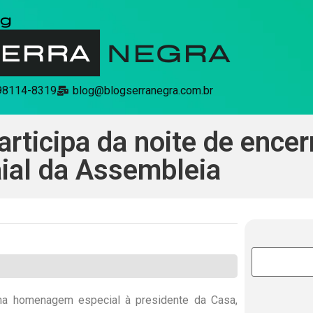
 98114-8319
blog@blogserranegra.com.br
rticipa da noite de ence
aial da Assembleia
ma homenagem especial à presidente da Casa,