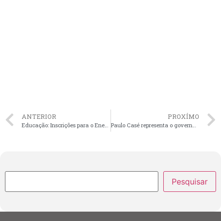
ANTERIOR
PROXÍMO
Educação: Inscrições para o Enem começam na próxima segunda-feira
Paulo Casé representa o governador Carlos Brandão em assinaturas de pactos do Governo Federal e o Consórcio Nordeste
Pesquisar