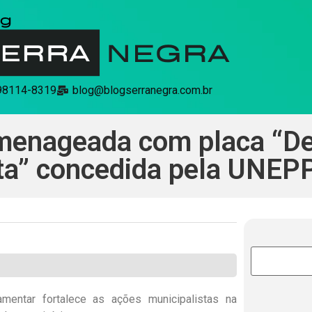
 98114-8319
blog@blogserranegra.com.br
omenageada com placa “D
ta” concedida pela UNEP
mentar fortalece as ações municipalistas na