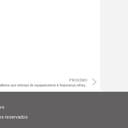
PROXÍMO
Iracema afirma que entrega de equipamentos à Segurança reforça compromisso de Brandão com redução da criminalidade
gra
tos reservados