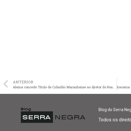
ANTERIOR
Alema concede Título de Cidadão Maranhense ao diretor do Hospital Aldenora Bello José Generoso. Em destaque aqui na Portfólio Vip
Blog do Serra Ne
Todos os direi