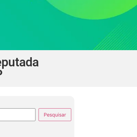
eputada
P
Pesquisar