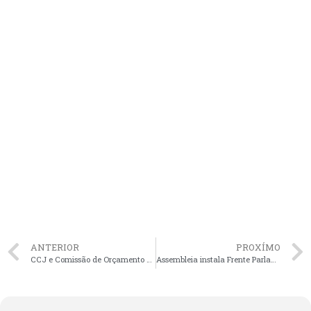
ANTERIOR
PROXÍMO
CCJ e Comissão de Orçamento debatem PEC do Congresso que altera Sistema Tributário Nacional
Assembleia instala Frente Parlamentar em Defesa dos Agentes Comunitários de Saúde do Maranhão