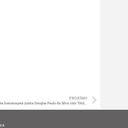
PROXÍMO
Assembleia homenageia jurista Douglas Paulo da Silva com Título de Cidadão Maranhense
gra