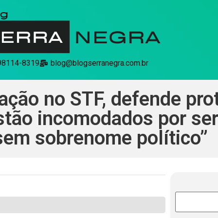
 98114-8319
blog@blogserranegra.com.br
 ação no STF, defende pr
Estão incomodados por ser
 sem sobrenome político”