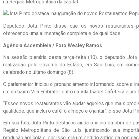
na Região Metropolitana da capital
Deputado Jota Pinto disse que os novos restaurantes p
oferecendo uma alimentação completa e de qualidade
Agência Assembleia / Foto Wesley Ramos
Na sessão plenária desta terça-feira (10), o deputado Jot
realizadas pelo Governo do Estado, em São Luís, em comem
celebrado no último domingo (8).
O parlamentar iniciou o pronunciamento informando sobre a in
um no bairro Vila Embratel, outro na Vila Isabel Cafeteira e um 
“Esses novos restaurantes vão ajudar aqueles que mais prec
qualidade, que inclui o café, o almoço e o jantar”, disse Jota Pi
Em sua fala, Jota Pinto destacou ainda o início da obra de p
Região Metropolitana de São Luís, justificando sua import
produção agrícola e, por isso, era um pedido antigo da populaçã