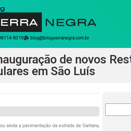
 98114-8319
blog@blogserranegra.com.br
inauguração de novos Res
lares em São Luís
tou ainda a pavimentação da estrada de Santana,