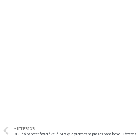
ANTERIOR
CCJ dá parecer favorável à MPs que prorrogam prazos para benefícios fiscais e ampliam bolsas para formação técnica