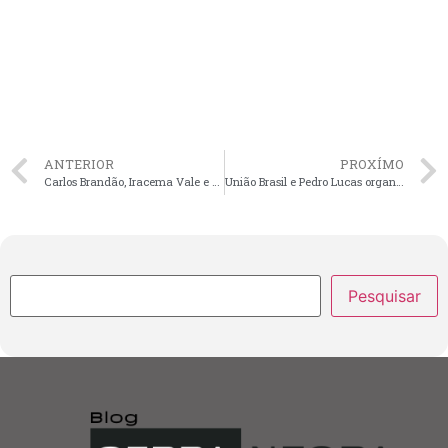
ANTERIOR
PROXÍMO
Carlos Brandão, Iracema Vale e Roberto Costa participam de Congresso Estadual de Agentes de Saúde
União Brasil e Pedro Lucas organizam workshop sobre protagonismo e liderança feminina
Pesquisar