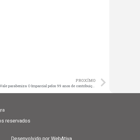
PROXÍMO
Iracema Vale parabeniza O Imparcial pelos 99 anos de contribuição ao jornalismo maranhense
gra
tos reservados
Desenvolvido por
WebAtiva