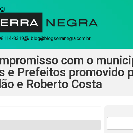
 98114-8319
blog@blogserranegra.com.br
ompromisso com o munici
s e Prefeitos promovido 
ão e Roberto Costa