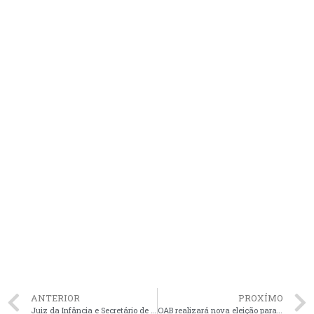
ANTERIOR
PROXÍMO
Juiz da Infância e Secretário de Segurança discutem ações sobre prevenção a ameaças de violência nas escolas
OAB realizará nova eleição para o Quinto Constitucional