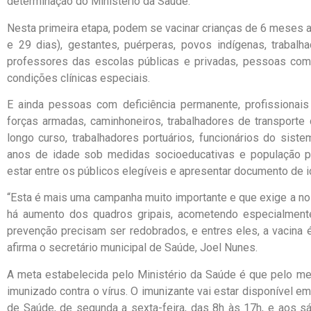
determinação do Ministério da Saúde.
Nesta primeira etapa, podem se vacinar crianças de 6 meses 
e 29 dias), gestantes, puérperas, povos indígenas, traba
professores das escolas públicas e privadas, pessoas com
condições clínicas especiais.
E ainda pessoas com deficiência permanente, profissionai
forças armadas, caminhoneiros, trabalhadores de transporte 
longo curso, trabalhadores portuários, funcionários do sist
anos de idade sob medidas socioeducativas e população pri
estar entre os públicos elegíveis e apresentar documento de id
“Esta é mais uma campanha muito importante e que exige a n
há aumento dos quadros gripais, acometendo especialmente
prevenção precisam ser redobrados, e entres eles, a vacina 
afirma o secretário municipal de Saúde, Joel Nunes.
A meta estabelecida pelo Ministério da Saúde é que pelo m
imunizado contra o vírus. O imunizante vai estar disponível 
de Saúde, de segunda a sexta-feira, das 8h às 17h, e aos 