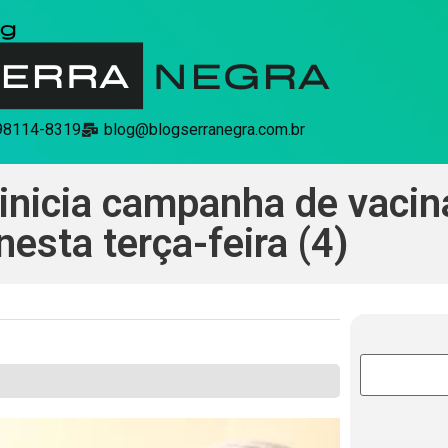
 98114-8319
blog@blogserranegra.com.br
 inicia campanha de vacin
nesta terça-feira (4)