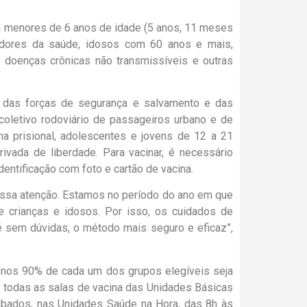
a menores de 6 anos de idade (5 anos, 11 meses
lhadores da saúde, idosos com 60 anos e mais,
 doenças crônicas não transmissíveis e outras
s das forças de segurança e salvamento e das
coletivo rodoviário de passageiros urbano e de
ema prisional, adolescentes e jovens de 12 a 21
vada de liberdade. Para vacinar, é necessário
entificação com foto e cartão de vacina.
ossa atenção. Estamos no período do ano em que
 crianças e idosos. Por isso, os cuidados de
é sem dúvidas, o método mais seguro e eficaz”,
enos 90% de cada um dos grupos elegíveis seja
em todas as salas de vacina das Unidades Básicas
sábados, nas Unidades Saúde na Hora, das 8h às