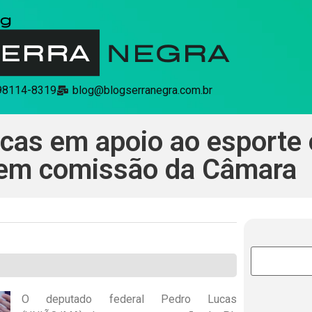
 98114-8319
blog@blogserranegra.com.br
cas em apoio ao esporte 
 em comissão da Câmara
O deputado federal Pedro Lucas