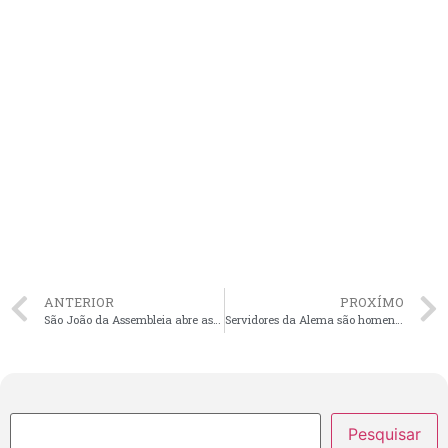
ANTERIOR
PROXÍMO
São João da Assembleia abre as portas enaltecendo a cultura popular maranhense
Servidores da Alema são homenageados pela Assembleia Legislativa do Amapá
Pesquisar