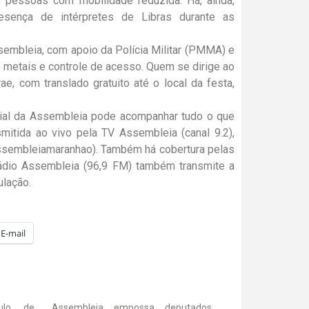
e pessoas com mobilidade reduzida. Há, ainda,
sença de intérpretes de Libras durante as
ssembleia, com apoio da Polícia Militar (PMMA) e
 metais e controle de acesso. Quem se dirige ao
e, com translado gratuito até o local da festa,
al da Assembleia pode acompanhar tudo o que
mitida ao vivo pela TV Assembleia (canal 9.2),
assembleiamaranhao). Também há cobertura pelas
 Rádio Assembleia (96,9 FM) também transmite a
ulação.
E-mail
tulo de
Assembleia empossa deputados