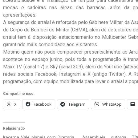
acessibilidade é a instalação de rampas para cadeirantes 
mesas e cadeiras nas áreas das barracas, além da pre
apresentações.
A segurança do arraial é reforçada pelo Gabinete Militar da A
do Corpo de Bombeiros Militar (CBMA), além de detectores de
arraial tem à disposição estacionamento no Multicenter Sebra
garantindo mais comodidade aos visitantes.
Mesmo quem não pode comparecer presencialmente ao Arrai
acontece no espaço junino, pois toda a programação é trans
Maxx TV (canal 17) e Sky (canal 309), além do YouTube (@tv
redes sociais Facebook, Instagram e X (antigo Twitter). A
programação, com equipe mobilizada para levar o arraial à pop
Compartilhe isso:
X
Facebook
Telegram
WhatsApp
Relacionado
Iracema Vale planeja com Diretoria
Assembleia outorga Tí