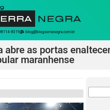
 98114-8319
blog@blogserranegra.com.br
 abre as portas enaltecen
pular maranhense