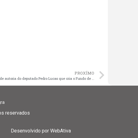
PROXÍMO
Proposta de autoria do deputado Pedro Lucas que cria o Fundo de Combate ao Câncer avança na Câmara
gra
tos reservados
Desenvolvido por
WebAtiva