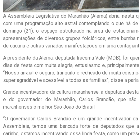
A Assembleia Legislativa do Maranhão (Alema) abriu, nesta qu
com uma programação alto astral contemplando o que há de 
domingo (21), o espaço estruturado na área de estacionam
apresentações de diversos grupos folclóricos, entre bumba m
de cacuriá e outras variadas manifestações em uma contagian
A presidente da Alema, deputada Iracema Vale (MDB), foi qu
dias de festa com muita alegria, entusiasmo e, principalmente
“Nosso arraial é seguro, tranquilo e recheado de muita coisa 
super agradável e acessível a todas as famílias”, disse a parl
Grande incentivadora da cultura maranhense, a deputada dest
e do governador do Maranhão, Carlos Brandão, que não
maranhenses o melhor São João do Brasil.
“O governador Carlos Brandão é um grande incentivador da
Assembleia, temos uma bancada forte de deputados que a
carinho, estamos incentivando essa linda festa, como um prese